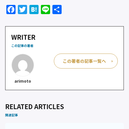
F
T
H
Li
共
a
w
at
n
有
c
itt
e
e
e
er
n
WRITER
b
a
この記事の著者
o
この著者の記事一覧へ
o
k
arimoto
RELATED ARTICLES
関連記事