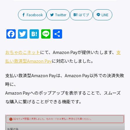
Facebook
Twitter
はてブ
LINE
F
T
H
Li
共
a
w
at
n
有
c
itt
e
e
おちゃのこネット
にて、Amazon Payが提供いたします、
支
e
er
n
払い救済型Amazon Pay
に対応いたしました。
b
a
支払い救済型Amazon Payは、Amazon Pay以外での決済失敗
o
時に、
o
Amazon Payへのポップアップを表示することで、スムーズ
k
な購入に繋げることができる機能です。