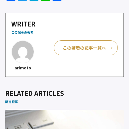
a
w
at
n
有
c
itt
e
e
e
er
n
WRITER
b
a
この記事の著者
o
この著者の記事一覧へ
o
k
arimoto
RELATED ARTICLES
関連記事