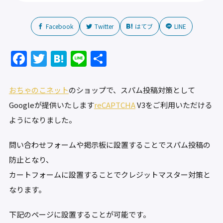
Facebook
Twitter
はてブ
LINE
F
T
H
Li
共
a
w
at
n
有
c
itt
e
e
おちゃのこネット
のショップで、スパム投稿対策として
e
er
n
Googleが提供いたします
reCAPTCHA
V3をご利用いただける
b
a
ようになりました。
o
問い合わせフォームや掲示板に設置することでスパム投稿の
o
防止となり、
k
カートフォームに設置することでクレジットマスター対策と
なります。
下記のページに設置することが可能です。