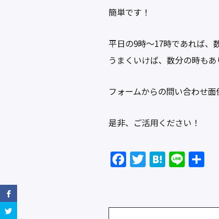
簡単です！
平日の9時〜17時であれば、
うまくいけば、数分の時もあ
フォームからの問い合わせ面
是非、ご活用ください！
F
T
H
Li
a
w
at
n
c
itt
e
e
e
er
n