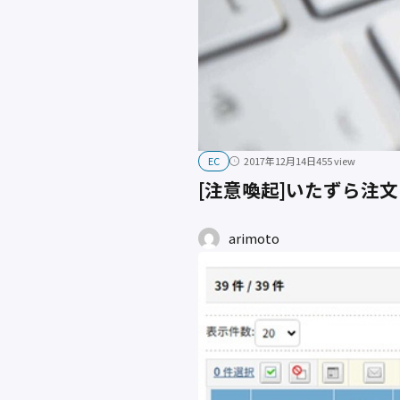
EC
2017年12月14日
455 view
[注意喚起]いたずら注
arimoto