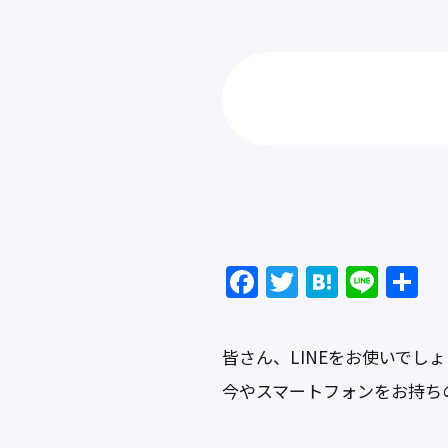
F
T
H
Li
a
w
at
n
c
itt
e
e
皆さん、LINEをお使いでし
e
er
n
今やスマートフォンをお持ち
b
a
o