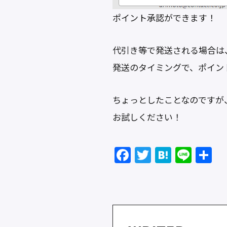
ポイント承認ができます！
代引き等で発送される場合は
発送のタイミングで、ポイン
ちょっとしたことなのですが
お試しください！
F
T
H
Li
a
w
at
n
c
itt
e
e
e
er
n
b
a