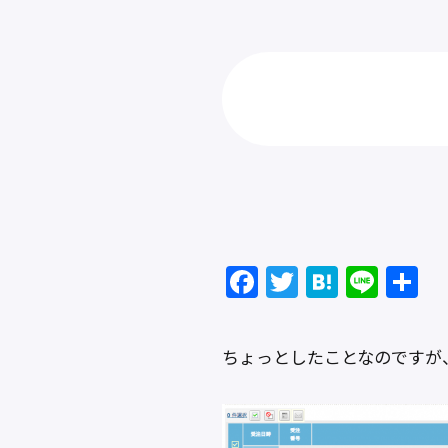
F
T
H
Li
a
w
at
n
c
itt
e
e
ちょっとしたことなのですが
e
er
n
b
a
o