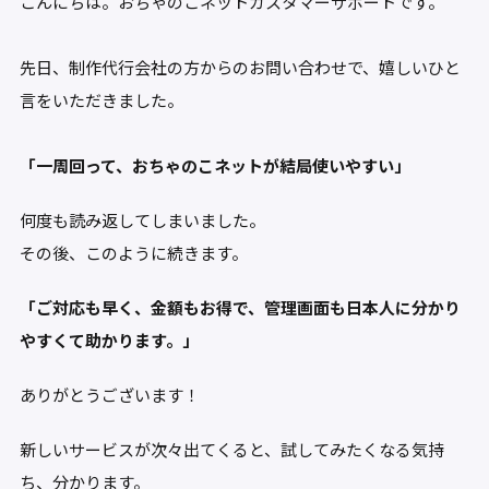
c
itt
e
e
こんにちは。おちゃのこネットカスタマーサポートです。
e
er
n
b
a
先日、制作代行会社の方からのお問い合わせで、嬉しいひと
o
言をいただきました。
o
k
「一周回って、おちゃのこネットが結局使いやすい」
何度も読み返してしまいました。
その後、このように続きます。
「ご対応も早く、金額もお得で、管理画面も日本人に分かり
やすくて助かります。」
ありがとうございます！
新しいサービスが次々出てくると、試してみたくなる気持
ち、分かります。