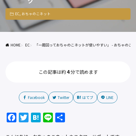
グ
EC
,
おちゃのこネット
HOME
EC
「一周回っておちゃのこネットが使いやすい」 - おちゃのこ
この記事は約
4
分で読めます
Facebook
Twitter
はてブ
LINE
F
T
H
Li
共
a
w
at
n
有