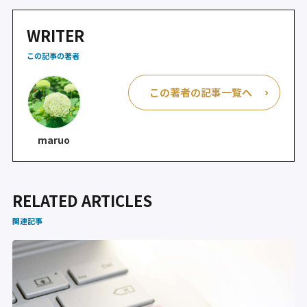
c
itt
e
e
e
er
n
WRITER
b
a
この記事の著者
o
この著者の記事一覧へ
o
k
maruo
RELATED ARTICLES
関連記事