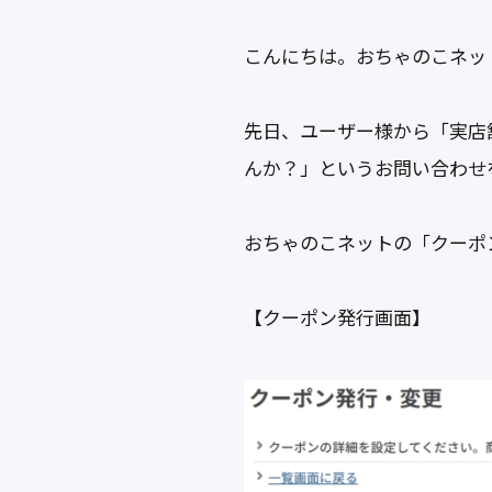
a
w
at
n
c
itt
e
e
こんにちは。おちゃのこネッ
e
er
n
b
a
先日、ユーザー様から「実店
o
んか？」というお問い合わせ
o
k
おちゃのこネットの「クーポ
【クーポン発行画面】