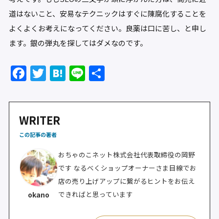
道はないこと、安易なテクニックはすぐに陳腐化することを
よくよくお考えになってください。良薬は口に苦し、と申し
ます。銀の弾丸を探してはダメなのです。
F
T
H
Li
共
a
w
at
n
有
c
itt
e
e
e
er
n
WRITER
b
a
この記事の著者
o
おちゃのこネット株式会社代表取締役の岡野
o
です なるべくショップオーナーさま目線でお
k
店の売り上げアップに繋がるヒントをお伝え
できればと思っています
okano