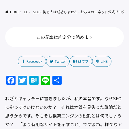
HOME
EC
SEOに拘る人は成功しません - おちゃのこネット公式ブログ
この記事は約
3
分で読めます
Facebook
Twitter
はてブ
LINE
F
T
H
Li
共
a
w
at
n
有
c
itt
e
e
わざとキャッチーに書きましたが、私の本音です。なぜSEO
e
er
n
に拘ってはいけないのか？ それは本質を見失った議論だと
b
a
思うからです。そもそも検索エンジンの役割とは何でしょう
o
か？ 「より有用なサイトを示すこと」ですよね。様々なア